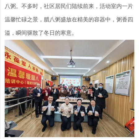
八粥。不多时，社区居民们陆续前来，活动室内一片
温馨忙碌之景，腊八粥盛放在精美的容器中，粥香四
溢，瞬间驱散了冬日的寒意。