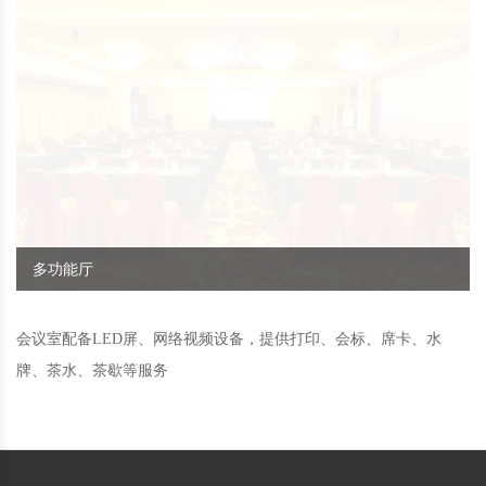
会议
室配备
LED
屏、
网
络视频
设备，提供打印
、
会
标、
席
卡、水
牌
、茶水
、
茶歇
等
服务
宾客至上、服务第一，我们将为中外宾客提供最周到
的服务
025-85828398，025-85828000
ruidi_hotel@163.com
江苏省南京市广州路223号乌龙潭公园旁