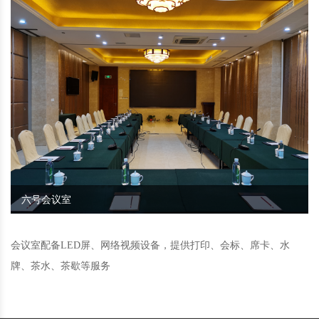
六号会议室
会议
室配备
LED
屏、
网
络视频
设备，提供打印
、
会
标、
席
卡、水
牌
、茶水
、
茶歇
等
服务